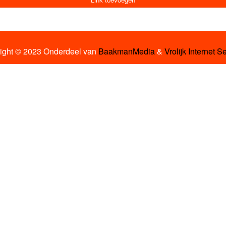
ight © 2023 Onderdeel van
BaakmanMedia
&
Vrolijk Internet S