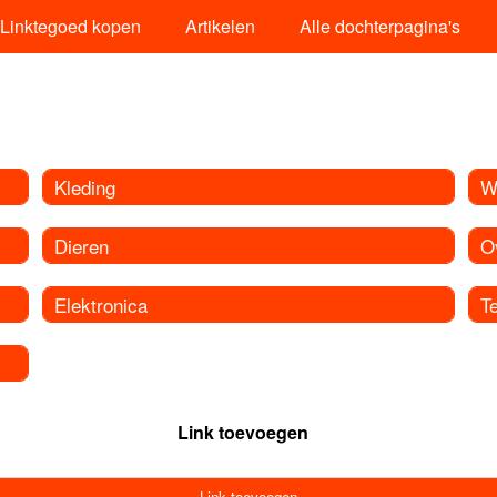
Linktegoed kopen
Artikelen
Alle dochterpagina's
Kleding
W
Dieren
O
Elektronica
T
Link toevoegen
Link toevoegen